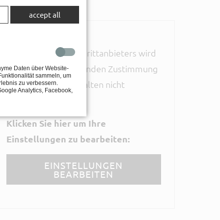
ARA
accept all
Vimeo Video:
Dieser Inhalt eines Drittanbieters wird
aufgrund Ihrer fehlenden Zustimmung
onyme Daten über Website-
Funktionalität sammeln, um
zu Drittanbieter-Inhalten nicht
lebnis zu verbessern.
oogle Analytics, Facebook,
angezeigt.
Klicken Sie hier um Ihre
Einstellungen zu bearbeiten:
EINSTELLUNGEN
BEARBEITEN