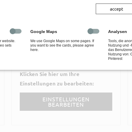
TALIS
V
accept
Vimeo Video:
Dieser Inhalt eines Drittanbieters wird
Google Maps
Analysen
aufgrund Ihrer fehlenden Zustimmung
 website.
We use Google Maps on some pages. If
Tools, die an
eo sets
you want to see the cards, please agree
Nutzung und -
zu Drittanbieter-Inhalten nicht
here.
das Benutzerer
Nutzung von: G
angezeigt.
Pinterest
Klicken Sie hier um Ihre
Einstellungen zu bearbeiten:
EINSTELLUNGEN
BEARBEITEN