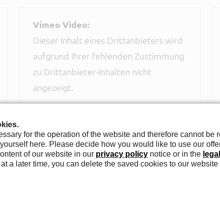
Vimeo Video:
Dieser Inhalt eines Drittanbieters wird
aufgrund Ihrer fehlenden Zustimmung
zu Drittanbieter-Inhalten nicht
angezeigt.
Klicken Sie hier um Ihre
Einstellungen zu bearbeiten:
kies.
sary for the operation of the website and therefore cannot be 
ourself here. Please decide how you would like to use our offer
EINSTELLUNGEN
ontent of our website in our
privacy policy
notice or in the
lega
BEARBEITEN
at a later time, you can delete the saved cookies to our website