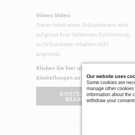
Vimeo Video:
Dieser Inhalt eines Drittanbieters wird
aufgrund Ihrer fehlenden Zustimmung
zu Drittanbieter-Inhalten nicht
angezeigt.
Klicken Sie hier um Ihre
Einstellungen zu bearbeiten:
Our website uses coo
Some cookies are neces
manage other cookies y
EINSTELLUNGEN
information about the c
BEARBEITEN
withdraw your consent 