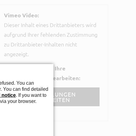
Vimeo Video:
Dieser Inhalt eines Drittanbieters wird
aufgrund Ihrer fehlenden Zustimmung
zu Drittanbieter-Inhalten nicht
angezeigt.
Klicken Sie hier um Ihre
Einstellungen zu bearbeiten:
refused. You can
. You can find detailed
EINSTELLUNGEN
l notice
. If you want to
BEARBEITEN
 via your browser.