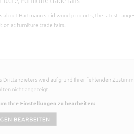
niture, Furniture trade fairs
deos about Hartmann solid wood products, the latest ranges
tion at furniture trade fairs.
es Drittanbieters wird aufgrund Ihrer fehlenden Zustim
alten nicht angezeigt.
 um Ihre Einstellungen zu bearbeiten:
NGEN BEARBEITEN