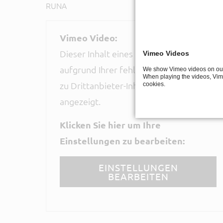
RUNA
Vimeo Video:
Dieser Inhalt eines Drittanbieters wird
Vimeo Videos
aufgrund Ihrer fehlenden Zustimmung
We show Vimeo videos on our
When playing the videos, Vim
zu Drittanbieter-Inhalten nicht
cookies.
angezeigt.
Klicken Sie hier um Ihre
Einstellungen zu bearbeiten:
EINSTELLUNGEN
BEARBEITEN