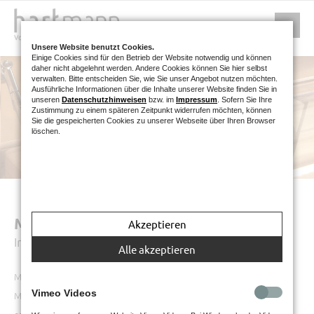
Unsere Website benutzt Cookies.
Einige Cookies sind für den Betrieb der Website notwendig und können
daher nicht abgelehnt werden. Andere Cookies können Sie hier selbst
verwalten. Bitte entscheiden Sie, wie Sie unser Angebot nutzen möchten.
Ausführliche Informationen über die Inhalte unserer Website finden Sie in
unseren
Datenschutzhinweisen
bzw. im
Impressum
. Sofern Sie Ihre
Zustimmung zu einem späteren Zeitpunkt widerrufen möchten, können
Sie die gespeicherten Cookies zu unserer Webseite über Ihren Browser
löschen.
MÖBELBESCHLÄGE
Akzeptieren
Individuelle Lösungen für jedes Möbelstück
Alle akzeptieren
Möbelbeschläge ermöglichen das Öffnen bzw. Schließen eines
Vimeo Videos
Möbelstückes wie z. B. Schranktür oder Schublade. Scharniere