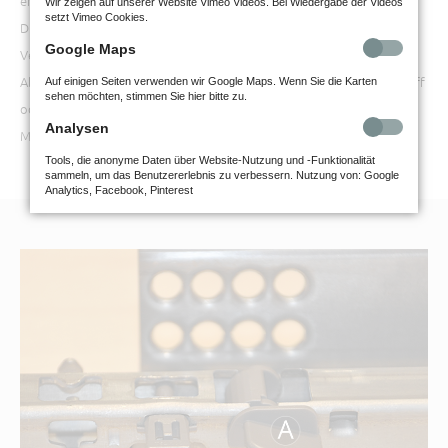
erlauben darüber hinaus das Ausrichten der Türen in alle Richtungen.
Wir zeigen auf unserer Website Vimeo Videos. Bei Wiedergabe der Videos
setzt Vimeo Cookies.
Die Beschläge umfassen u. a. Griffe, Möbelbänder, Scharniere.
Google Maps
Verbindungsbeschläge, Schubladenführungen sowie verschiedene
Abdeckkappen und können je nach Verwendung aus Metall, Kunststoff
Auf einigen Seiten verwenden wir Google Maps. Wenn Sie die Karten
sehen möchten, stimmen Sie hier bitte zu.
oder Holz sein. Durch unterschiedliche Beschläge bieten wir für jedes
Analysen
Möbelstück individuelle Lösungen.
Tools, die anonyme Daten über Website-Nutzung und -Funktionalität
sammeln, um das Benutzererlebnis zu verbessern. Nutzung von: Google
Analytics, Facebook, Pinterest