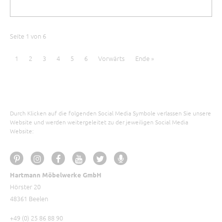
Seite 1 von 6
1
2
3
4
5
6
Vorwärts
Ende »
Durch Klicken auf die folgenden Social Media Symbole verlassen Sie unsere
Website und werden weitergeleitet zu der jeweiligen Social Media
Website:
Hartmann Möbelwerke GmbH
Hörster 20
48361 Beelen
+49 (0) 25 86 88 90