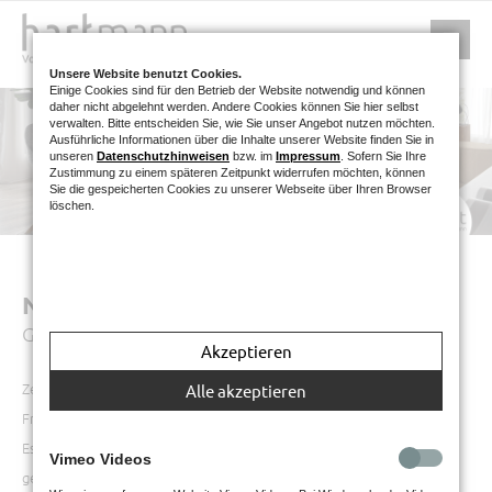
Unsere Website benutzt Cookies.
Einige Cookies sind für den Betrieb der Website notwendig und können
daher nicht abgelehnt werden. Andere Cookies können Sie hier selbst
verwalten. Bitte entscheiden Sie, wie Sie unser Angebot nutzen möchten.
Ausführliche Informationen über die Inhalte unserer Website finden Sie in
unseren
Datenschutzhinweisen
bzw. im
Impressum
. Sofern Sie Ihre
Zustimmung zu einem späteren Zeitpunkt widerrufen möchten, können
Sie die gespeicherten Cookies zu unserer Webseite über Ihren Browser
löschen.
NATURZEIT
Geschmackvolle Esszimmerkollektion mit Stil
Akzeptieren
Zeit, die Sie zuhause verbringen, ist Ihre Zeit. Zeit für Familie und
Alle akzeptieren
Freunde, Zeit für Entspannung und um neue Energie zu tanken. Ihr
Essbereich ist genau der richtige Platz dafür. Hier wird nicht nur
Vimeo Videos
gegessen, sondern auch mit Kindern und Freunden gespielt und