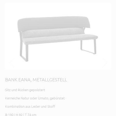
BANK EANA, METALLGESTELL
BA
Sitz und Rücken gepolstert
Sit
Kerneiche Natur oder Umato, gebürstet
Ker
Kombination aus Leder und Stoff
B 1
B 2
B 190 | H 92 | T 74 cm