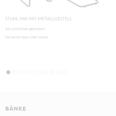
STUHL MIA MIT METALLGESTELL
ST
Sitz und Rücken gepolstert
Sit
Dre
Kerneiche Natur oder Umato
Ker
B 6
BÄNKE