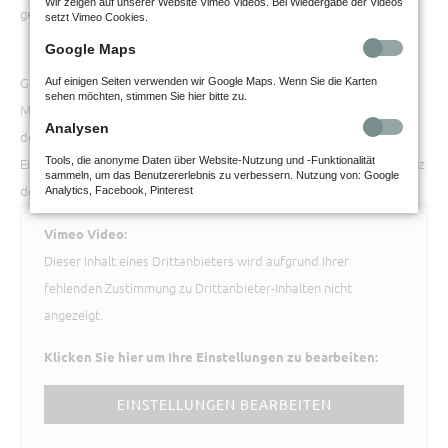
Wir zeigen auf unserer Website Vimeo Videos. Bei Wiedergabe der Videos
gelacht.
setzt Vimeo Cookies.
Google Maps
Gönnen Sie sich eine Auszeit und machen Sie die Natur zum
Auf einigen Seiten verwenden wir Google Maps. Wenn Sie die Karten
sehen möchten, stimmen Sie hier bitte zu.
Mittelpunkt Ihres Lebens: Unsere exklusiven Esszimmer-Einzelstücke
Analysen
der Naturzeit-Kollektion bereichern bestehende Programme oder
Tools, die anonyme Daten über Website-Nutzung und -Funktionalität
Einrichtungen durch ihre Individualität und bringen die zeitlose Eleganz
sammeln, um das Benutzererlebnis zu verbessern. Nutzung von: Google
der Natur in Ihren Essbereich.
Analytics, Facebook, Pinterest
Vimeo Video:
Dieser Inhalt eines Drittanbieters wird aufgrund Ihrer
fehlenden Zustimmung zu Drittanbieter-Inhalten nicht
angezeigt.
Klicken Sie hier um Ihre Einstellungen zu bearbeiten:
EINSTELLUNGEN BEARBEITEN