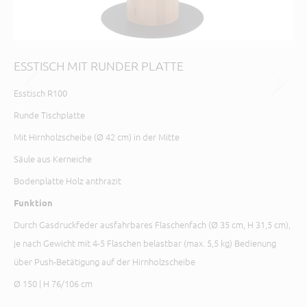
ESSTISCH MIT RUNDER PLATTE
ES
Esstisch R100
Ker
Ges
Runde Tischplatte
Mit Hirnholzscheibe (Ø 42 cm) in der Mitte
L 1
Säule aus Kerneiche
Bodenplatte Holz anthrazit
Funktion
Durch Gasdruckfeder ausfahrbares Flaschenfach (Ø 35 cm, H 31,5 cm),
je nach Gewicht mit 4-5 Flaschen belastbar (max. 5,5 kg) Bedienung
über Push-Betätigung auf der Hirnholzscheibe
Ø 150 | H 76/106 cm