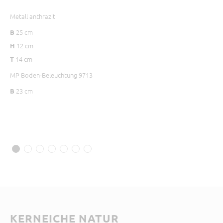
Metall anthrazit
Met
25 cm
5
B
B
12 cm
3
H
T
14 cm
T
MP Boden-Beleuchtung 9713
23 cm
B
KERNEICHE NATUR