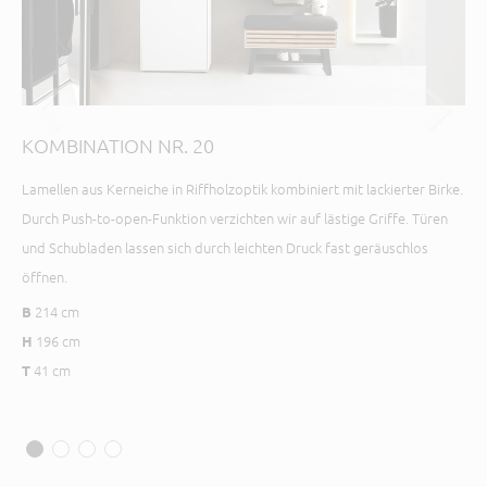
KOMBINATION NR. 20
KO
Lamellen aus Kerneiche in Riffholzoptik kombiniert mit lackierter Birke.
YON
Durch Push-to-open-Funktion verzichten wir auf lästige Griffe. Türen
per
und Schubladen lassen sich durch leichten Druck fast geräuschlos
ind
öffnen.
1
B
214 cm
1
B
H
196 cm
3
H
T
41 cm
T