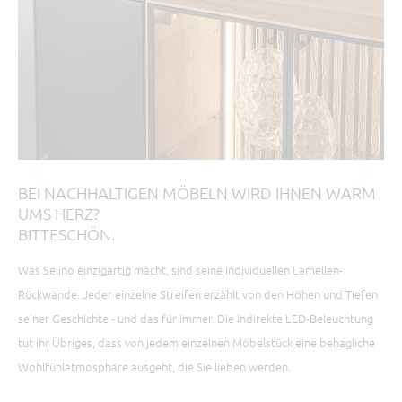
BEI NACHHALTIGEN MÖBELN WIRD IHNEN WARM
N
UMS HERZ?
G
BITTESCHÖN.
Sch
Was Selino einzigartig macht, sind seine individuellen Lamellen-
Sta
Rückwände. Jeder einzelne Streifen erzählt von den Höhen und Tiefen
Mas
seiner Geschichte - und das für immer. Die indirekte LED-Beleuchtung
neu
tut ihr Übriges, dass von jedem einzelnen Möbelstück eine behagliche
Sta
Wohlfühlatmosphäre ausgeht, die Sie lieben werden.