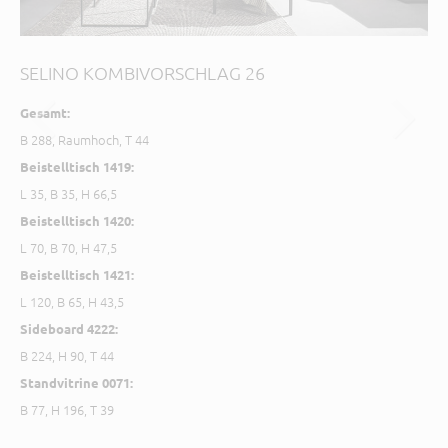
SELINO KOMBIVORSCHLAG 26
S
Gesamt:
Ge
B 288, Raumhoch, T 44
B 2
Beistelltisch 1419:
Cou
L 35, B 35, H 66,5
Sid
Beistelltisch 1420:
Wa
L 70, B 70, H 47,5
Sta
B 8
Beistelltisch 1421:
L 120, B 65, H 43,5
CT-
B 6
Sideboard 4222:
B 224, H 90, T 44
CT-
B 5
Standvitrine 0071:
B 77, H 196, T 39
Bei
B 2