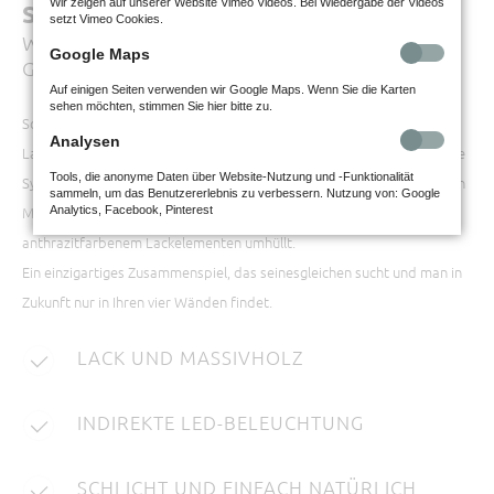
Wir zeigen auf unserer Website Vimeo Videos. Bei Wiedergabe der Videos
SELINO
setzt Vimeo Cookies.
Wo Lack auf Massivholz trifft, entsteht natürlich
Google Maps
Großes.
Auf einigen Seiten verwenden wir Google Maps. Wenn Sie die Karten
sehen möchten, stimmen Sie hier bitte zu.
So wie Bäume und Moose im Wald sich gegenseitig brauchen, gehen
Analysen
Lack und Massivholz bei Selino eine perfekt aufeinander abgestimmte
Tools, die anonyme Daten über Website-Nutzung und -Funktionalität
Symbiose ein. Die durch indirekte LED-Beleuchtung in Szene gesetzten
sammeln, um das Benutzererlebnis zu verbessern. Nutzung von: Google
Massivholz-Lamellen innerhalb der Möbel werden von
Analytics, Facebook, Pinterest
anthrazitfarbenem Lackelementen umhüllt.
Ein einzigartiges Zusammenspiel, das seinesgleichen sucht und man in
Zukunft nur in Ihren vier Wänden findet.
LACK UND MASSIVHOLZ
INDIREKTE LED-BELEUCHTUNG
SCHLICHT UND EINFACH NATÜRLICH