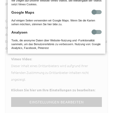
Wir zeigen auf unserer Website Vimeo Videos. Bei Wiedergabe der Videos
gelacht.
setzt Vimeo Cookies.
Google Maps
Gönnen Sie sich eine Auszeit und machen Sie die Natur zum
Auf einigen Seiten verwenden wir Google Maps. Wenn Sie die Karten
sehen möchten, stimmen Sie hier bitte zu.
Mittelpunkt Ihres Lebens: Unsere exklusiven Esszimmer-Einzelstücke
Analysen
der Naturzeit-Kollektion bereichern bestehende Programme oder
Tools, die anonyme Daten über Website-Nutzung und -Funktionalität
Einrichtungen durch ihre Individualität und bringen die zeitlose Eleganz
sammeln, um das Benutzererlebnis zu verbessern. Nutzung von: Google
der Natur in Ihren Essbereich.
Analytics, Facebook, Pinterest
Vimeo Video:
Dieser Inhalt eines Drittanbieters wird aufgrund Ihrer
fehlenden Zustimmung zu Drittanbieter-Inhalten nicht
angezeigt.
Klicken Sie hier um Ihre Einstellungen zu bearbeiten:
EINSTELLUNGEN BEARBEITEN