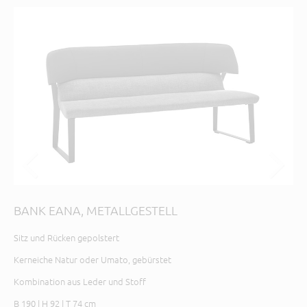
BANK EANA, METALLGESTELL
BA
Sitz und Rücken gepolstert
Sit
Kerneiche Natur oder Umato, gebürstet
Ker
Kombination aus Leder und Stoff
B 1
B 2
B 190 | H 92 | T 74 cm