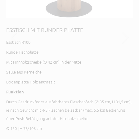
ESSTISCH MIT RUNDER PLATTE
ES
Esstisch R100
Ker
Ges
Runde Tischplatte
Mit Hirnholzscheibe (Ø 42 cm) in der Mitte
L 1
Säule aus Kerneiche
Bodenplatte Holz anthrazit
Funktion
Durch Gasdruckfeder ausfahrbares Flaschenfach (Ø 35 cm, H 31,5 cm),
je nach Gewicht mit 4-5 Flaschen belastbar (max. 5,5 kg) Bedienung
über Push-Betätigung auf der Hirnholzscheibe
Ø 150 | H 76/106 cm