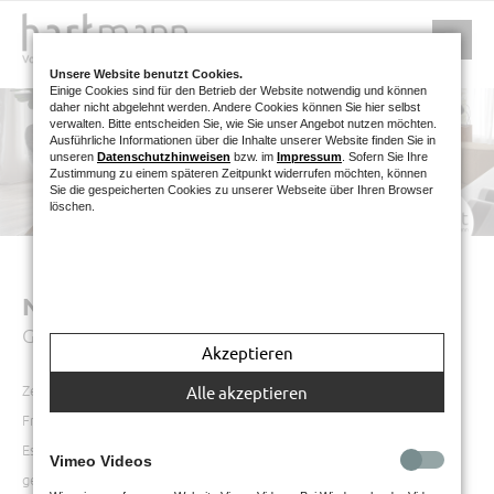
Unsere Website benutzt Cookies.
Einige Cookies sind für den Betrieb der Website notwendig und können
daher nicht abgelehnt werden. Andere Cookies können Sie hier selbst
verwalten. Bitte entscheiden Sie, wie Sie unser Angebot nutzen möchten.
Ausführliche Informationen über die Inhalte unserer Website finden Sie in
unseren
Datenschutzhinweisen
bzw. im
Impressum
. Sofern Sie Ihre
Zustimmung zu einem späteren Zeitpunkt widerrufen möchten, können
Sie die gespeicherten Cookies zu unserer Webseite über Ihren Browser
löschen.
NATURZEIT
Geschmackvolle Esszimmerkollektion mit Stil
Akzeptieren
Zeit, die Sie zuhause verbringen, ist Ihre Zeit. Zeit für Familie und
Alle akzeptieren
Freunde, Zeit für Entspannung und um neue Energie zu tanken. Ihr
Essbereich ist genau der richtige Platz dafür. Hier wird nicht nur
Vimeo Videos
gegessen, sondern auch mit Kindern und Freunden gespielt und